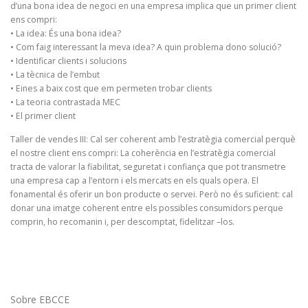
d’una bona idea de negoci en una empresa implica que un primer client
ens compri:
• La idea: És una bona idea?
• Com faig interessant la meva idea? A quin problema dono solució?
• Identificar clients i solucions
• La tècnica de l’embut
• Eines a baix cost que em permeten trobar clients
• La teoria contrastada MEC
• El primer client
Taller de vendes III: Cal ser coherent amb l’estratègia comercial perquè
el nostre client ens compri: La coherència en l’estratègia comercial
tracta de valorar la fiabilitat, seguretat i confiança que pot transmetre
una empresa cap a l’entorn i els mercats en els quals opera. El
fonamental és oferir un bon producte o servei. Però no és suficient: cal
donar una imatge coherent entre els possibles consumidors perque
comprin, ho recomanin i, per descomptat, fidelitzar –los.
Sobre EBCCE