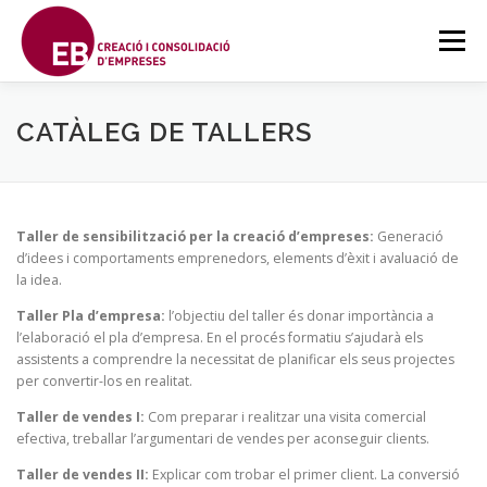
Saltar
al
Menú
contenido
SOBRE EBCCE
FORMACIONS
CONTACTE
CATÀLEG DE TALLERS
FORMACIÓ A DISTÀNCIA
PROJECTES
SPANISH
Taller de sensibilització per la creació d’empreses:
Generació
d’idees i comportaments emprenedors, elements d’èxit i avaluació de
la idea.
Taller Pla d’empresa:
l’objectiu del taller és donar importància a
l’elaboració el pla d’empresa. En el procés formatiu s’ajudarà els
assistents a comprendre la necessitat de planificar els seus projectes
per convertir-los en realitat.
Taller de vendes I:
Com preparar i realitzar una visita comercial
efectiva, treballar l’argumentari de vendes per aconseguir clients.
Taller de vendes II:
Explicar com trobar el primer client. La conversió