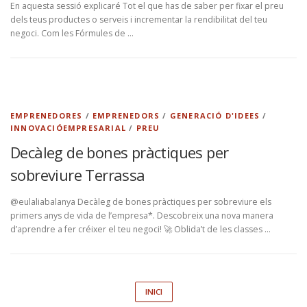
En aquesta sessió explicaré Tot el que has de saber per fixar el preu
dels teus productes o serveis i incrementar la rendibilitat del teu
negoci. Com les Fórmules de …
EMPRENEDORES
/
EMPRENEDORS
/
GENERACIÓ D'IDEES
/
INNOVACIÓEMPRESARIAL
/
PREU
Decàleg de bones pràctiques per
sobreviure Terrassa
@eulaliabalanya Decàleg de bones pràctiques per sobreviure els
primers anys de vida de l’empresa*. Descobreix una nova manera
d’aprendre a fer créixer el teu negoci! 🚀 Oblida’t de les classes …
INICI