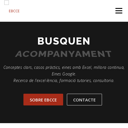
Saltar
al
Menú
contenido
SOBRE EBCCE
FORMACIONS
CONTACTE
BUSQUEN
ACOMPANYAMENT
FORMACIÓ A DISTÀNCIA
PROJECTES
CATALAN
Conceptes clars, casos pràctics, eines amb Excel, millora continua,
Eines Google.
Recerca de l’excel·lència, formació tutories, consultoria.
SOBRE EBCCE
CONTACTE