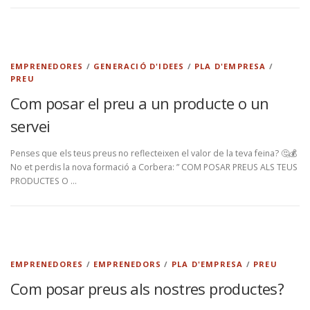
EMPRENEDORES
/
GENERACIÓ D'IDEES
/
PLA D'EMPRESA
/
PREU
Com posar el preu a un producte o un
servei
Penses que els teus preus no reflecteixen el valor de la teva feina? 🤔💰
No et perdis la nova formació a Corbera: ” COM POSAR PREUS ALS TEUS
PRODUCTES O …
EMPRENEDORES
/
EMPRENEDORS
/
PLA D'EMPRESA
/
PREU
Com posar preus als nostres productes?