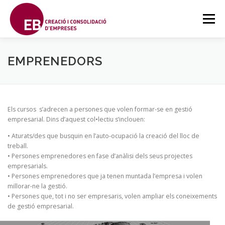
Saltar
al
Menú
contenido
SOBRE EBCCE
FORMACIONS
CONTACTE
EMPRENEDORS
FORMACIÓ A DISTÀNCIA
PROJECTES
SPANISH
Els cursos s’adrecen a persones que volen formar-se en gestió
empresarial. Dins d’aquest col•lectiu s’inclouen:
• Aturats/des que busquin en l’auto-ocupació la creació del lloc de
treball.
• Persones emprenedores en fase d’anàlisi dels seus projectes
empresarials.
• Persones emprenedores que ja tenen muntada l’empresa i volen
millorar-ne la gestió.
• Persones que, tot i no ser empresaris, volen ampliar els coneixements
de gestió empresarial.