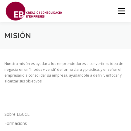
Saltar
al
Menú
contenido
SOBRE EBCCE
FORMACIONS
CONTACTE
MISIÓN
FORMACIÓ A DISTÀNCIA
PROJECTES
SPANISH
Nuestra misión es ayudar a los emprendedores a convertir su idea de
negocio en un “modus vivendi” de forma clara y práctica, y enseñar el
empresario a consolidar su empresa, ayudándole a definir, enfocar y
alcanzar sus objetivos.
Sobre EBCCE
Formacions