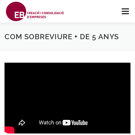
Saltar
al
Menú
contenido
SOBRE EBCCE
FORMACIONS
CONTACTE
COM SOBREVIURE + DE 5 ANYS
FORMACIÓ A DISTÀNCIA
PROJECTES
CATALAN