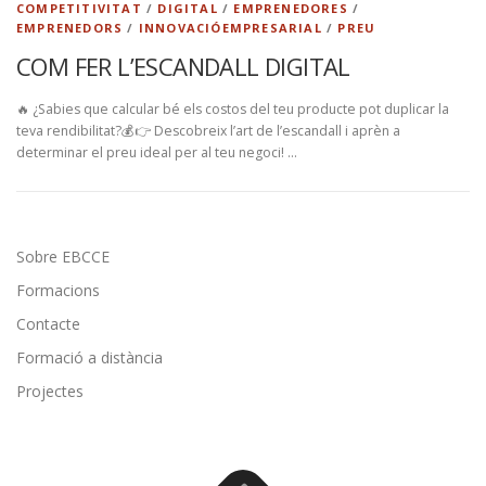
COMPETITIVITAT
/
DIGITAL
/
EMPRENEDORES
/
EMPRENEDORS
/
INNOVACIÓEMPRESARIAL
/
PREU
COM FER L’ESCANDALL DIGITAL
🔥 ¿Sabies que calcular bé els costos del teu producte pot duplicar la
teva rendibilitat?💰👉 Descobreix l’art de l’escandall i aprèn a
determinar el preu ideal per al teu negoci! …
Sobre EBCCE
Formacions
Contacte
Formació a distància
Projectes