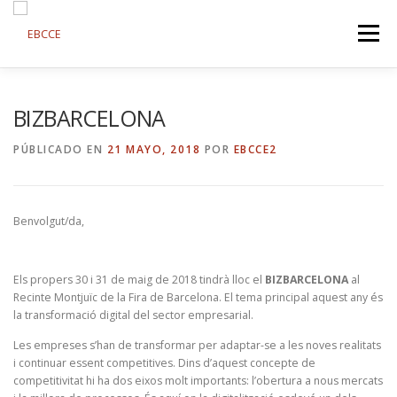
Saltar
al
Menú
contenido
SOBRE EBCCE
FORMACIONS
CONTACTE
BIZBARCELONA
PÚBLICADO EN
21 MAYO, 2018
POR
EBCCE2
FORMACIÓ A DISTÀNCIA
PROJECTES
CATALAN
Benvolgut/da,
Els propers 30 i 31 de maig de 2018 tindrà lloc el
BIZBARCELONA
al
Recinte Montjuïc de la Fira de Barcelona. El tema principal aquest any és
la transformació digital del sector empresarial.
Les empreses s’han de transformar per adaptar-se a les noves realitats
i continuar essent competitives. Dins d’aquest concepte de
competitivitat hi ha dos eixos molt importants: l’obertura a nous mercats