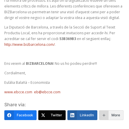
i la millora de processos. És aquí on la digitalització esdevé un dels
elements crítics de millora. Les diferents conferències que ofereixen a
BIZBarcelona us permetran tenir una visió d’aquest canvi per a poder
dirigir el vostre negoci o adaptar la vostra idea a aquesta visió digital.
La Diputació de Barcelona, a través de la Secció de Suport al Teixit
Productiu Local, ens ha proporcionat invitacions per accedir-hi. Per
acreditar-se cal fer servir el codi
53B369B3
en el següent enllaç:
http://www.bizbarcelona.com/
.
Ens veiem al
BIZBARCELONA
! No us ho podeu perdre!!!
Cordialment,
Eulàlia Balañà – Economista
www.ebcce.com
eb@ebcce.com
Share via:
Facebook
Twitter
LinkedIn
More