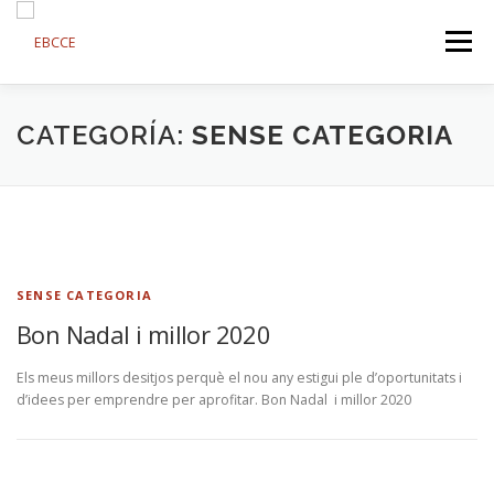
Saltar
al
Menú
contenido
SOBRE EBCCE
FORMACIONS
CONTACTE
CATEGORÍA:
SENSE CATEGORIA
FORMACIÓ A DISTÀNCIA
PROJECTES
CATALAN
SENSE CATEGORIA
Bon Nadal i millor 2020
Els meus millors desitjos perquè el nou any estigui ple d’oportunitats i
d’idees per emprendre per aprofitar. Bon Nadal i millor 2020