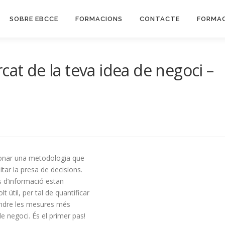
SOBRE EBCCE
FORMACIONS
CONTACTE
FORMAC
cat de la teva idea de negoci –
cionar una metodologia que
itar la presa de decisions.
s d’informació estan
lt útil, per tal de quantificar
prendre les mesures més
de negoci. És el primer pas!