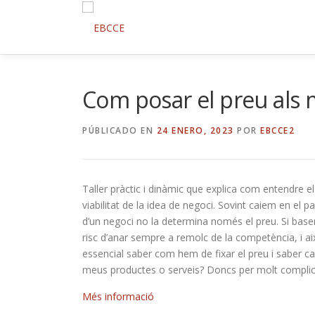
Saltar
al
contenido
Com posar el preu als 
PÚBLICADO EN
24 ENERO, 2023
POR
EBCCE2
Taller pràctic i dinàmic que explica com entendre el
viabilitat de la idea de negoci. Sovint caiem en el p
d’un negoci no la determina només el preu. Si basem 
risc d’anar sempre a remolc de la competència, i això
essencial saber com hem de fixar el preu i saber ca
meus productes o serveis? Doncs per molt complica
Més informació