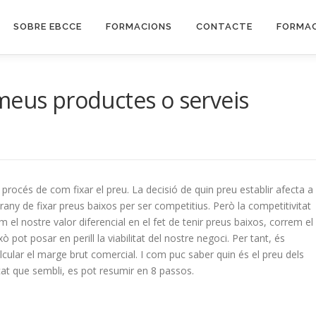
SOBRE EBCCE
FORMACIONS
CONTACTE
FORMAC
meus productes o serveis
 procés de com fixar el preu. La decisió de quin preu establir afecta a 
arany de fixar preus baixos per ser competitius. Però la competitivitat
el nostre valor diferencial en el fet de tenir preus baixos, correm el
 pot posar en perill la viabilitat del nostre negoci. Per tant, és
lcular el marge brut comercial. I com puc saber quin és el preu dels
t que sembli, es pot resumir en 8 passos.